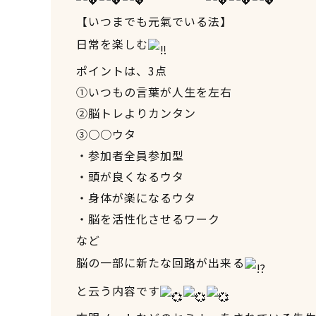
【いつまでも元氣でいる法】
日常を楽しむ
ポイントは、3点
①いつもの言葉が人生を左右
②脳トレよりカンタン
③○○ウタ
・参加者全員参加型
・頭が良くなるウタ
・身体が楽になるウタ
・脳を活性化させるワーク
など
脳の一部に新たな回路が出来る
と云う内容です